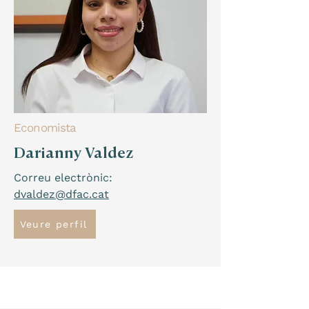
Economista
Darianny Valdez
Correu electrònic:
dvaldez@dfac.cat
Veure perfil