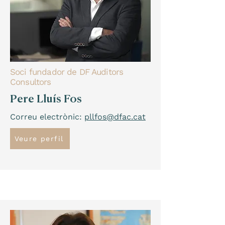
Soci fundador de DF Auditors
Consultors
Pere Lluís Fos
Correu electrònic:
pllfos@dfac.cat
Veure perfil