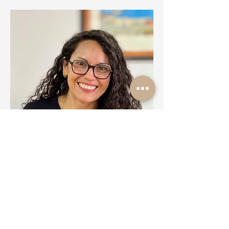
Comptable
Paola Gutiérrez
Correu electrònic:
pgutierrez@dfac.cat
Veure perfil