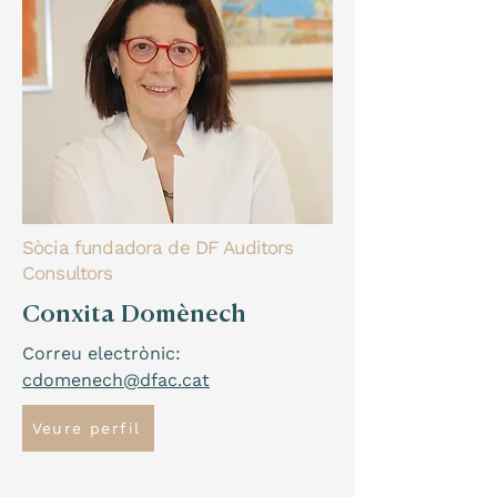
Sòcia fundadora de DF
Auditors
Consultors
Conxita Domènech
Correu electrònic:
cdomenech@dfac.cat
Veure perfil