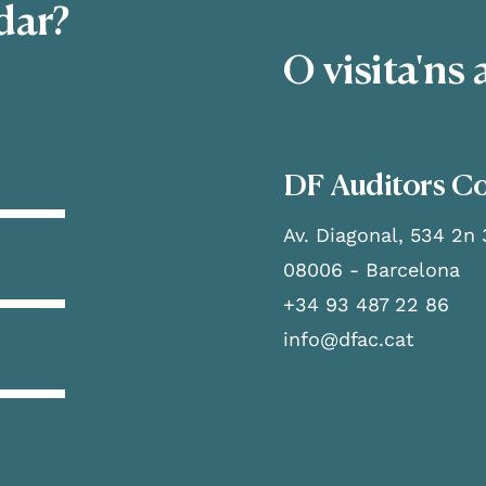
dar?
O visita'ns 
DF Auditors Co
Av. Diagonal, 534 2n 
08006 - Barcelona
+34 93 487 22 86
info@dfac.cat