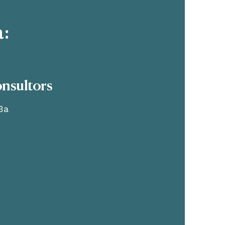
a:
nsultors
3a