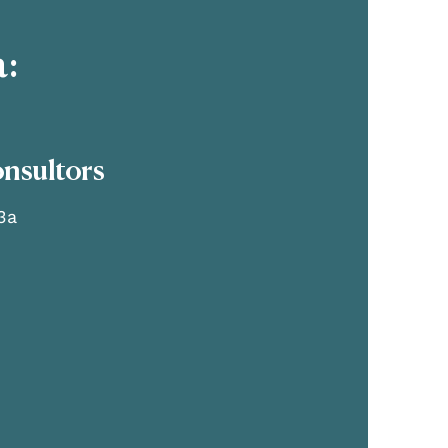
a:
nsultors
3a