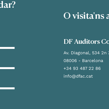
dar?
O visita'ns 
DF Auditors Co
Av. Diagonal, 534 2n 
08006 - Barcelona
+34 93 487 22 86
info@dfac.cat