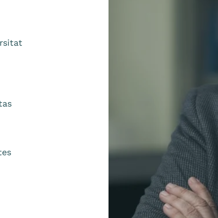
rsitat
tas
tes